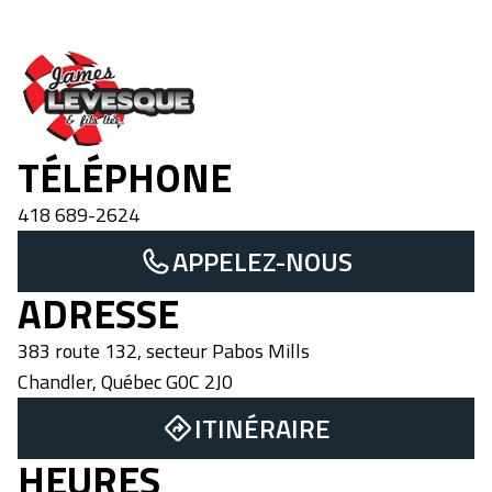
James Levesque et Fils
TÉLÉPHONE
418 689-2624
APPELEZ-NOUS
ADRESSE
383 route 132, secteur Pabos Mills
Chandler
,
Québec
G0C 2J0
ITINÉRAIRE
HEURES