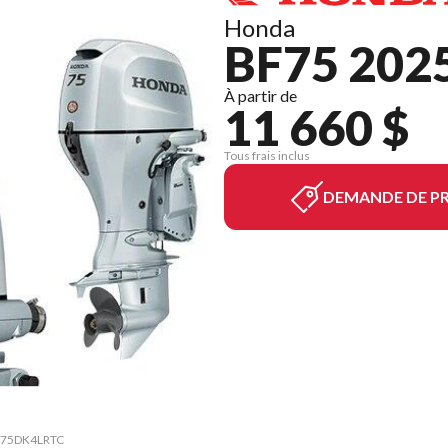
Honda
BF75 202
À partir de
11 660 $
Tous frais inclus
DEMANDE DE PR
75 75DK4LRTC