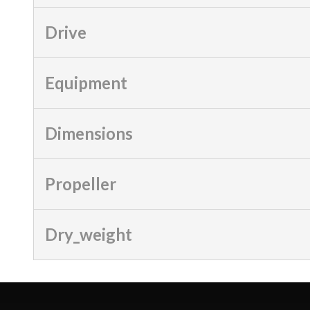
Drive
Equipment
Dimensions
Propeller
Dry_weight