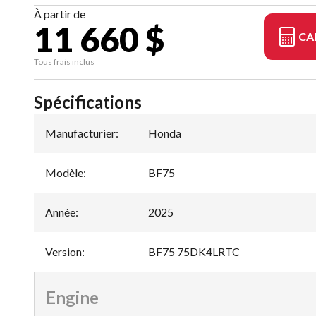
À partir de
11 660 $
CA
Tous frais inclus
Spécifications
Manufacturier
:
Honda
Modèle
:
BF75
Année
:
2025
Version
:
BF75 75DK4LRTC
Engine