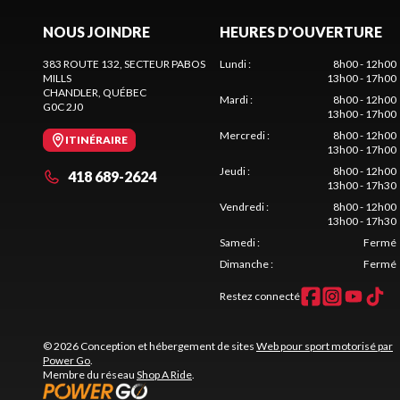
NOUS JOINDRE
HEURES D'OUVERTURE
383 ROUTE 132, SECTEUR PABOS
Lundi
:
8h00 - 12h00
MILLS
13h00 - 17h00
CHANDLER
, QUÉBEC
Mardi
:
8h00 - 12h00
G0C 2J0
13h00 - 17h00
Mercredi
:
8h00 - 12h00
ITINÉRAIRE
13h00 - 17h00
Jeudi
:
8h00 - 12h00
418 689-2624
13h00 - 17h30
Vendredi
:
8h00 - 12h00
13h00 - 17h30
Samedi
:
Fermé
Dimanche
:
Fermé
Restez connecté
© 2026 Conception et hébergement de sites
Web pour sport motorisé par
Power Go
.
Membre du réseau
Shop A Ride
.