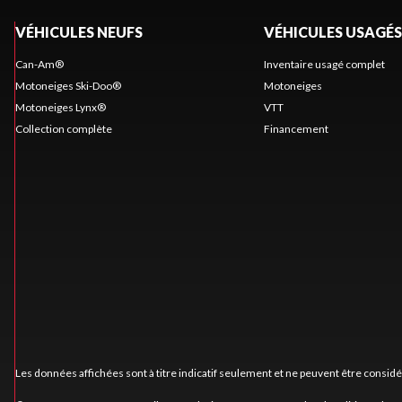
VÉHICULES NEUFS
VÉHICULES USAGÉS
Can-Am®
Inventaire usagé complet
Motoneiges Ski-Doo®
Motoneiges
Motoneiges Lynx®
VTT
Collection complète
Financement
Les données affichées sont à titre indicatif seulement et ne peuvent être consid