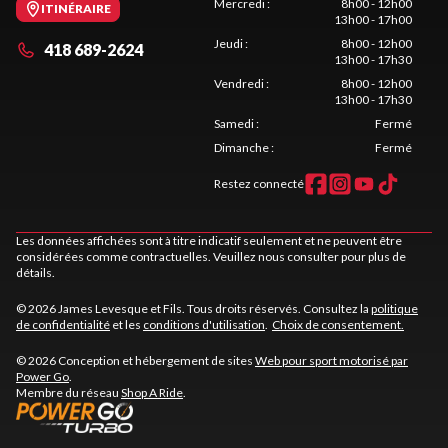
Mercredi
:
8h00 - 12h00
ITINÉRAIRE
13h00 - 17h00
Jeudi
:
8h00 - 12h00
418 689-2624
13h00 - 17h30
Vendredi
:
8h00 - 12h00
13h00 - 17h30
Samedi
:
Fermé
Dimanche
:
Fermé
Restez connecté
Les données affichées sont à titre indicatif seulement et ne peuvent être
considérées comme contractuelles. Veuillez nous consulter pour plus de
détails.
© 2026 James Levesque et Fils. Tous droits réservés. Consultez la
politique
de confidentialité
et les
conditions d'utilisation
.
Choix de consentement.
© 2026 Conception et hébergement de sites
Web pour sport motorisé par
Power Go
.
Membre du réseau
Shop A Ride
.