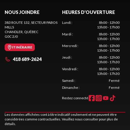
NOUS JOINDRE
HEURES D'OUVERTURE
383 ROUTE 132, SECTEUR PABOS
Lundi
:
8h00 - 12h00
MILLS
13h00 - 17h00
CHANDLER
, QUÉBEC
Mardi
:
8h00 - 12h00
G0C 2J0
13h00 - 17h00
Mercredi
:
8h00 - 12h00
ITINÉRAIRE
13h00 - 17h00
Jeudi
:
8h00 - 12h00
418 689-2624
13h00 - 17h30
Vendredi
:
8h00 - 12h00
13h00 - 17h30
Samedi
:
Fermé
Dimanche
:
Fermé
Restez connecté
Les données affichées sont à titre indicatif seulement et ne peuvent être
considérées comme contractuelles. Veuillez nous consulter pour plus de
détails.