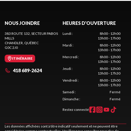
NOUS JOINDRE
HEURES D'OUVERTURE
383 ROUTE 132, SECTEUR PABOS
Lundi
:
8h00 - 12h00
MILLS
13h00 - 17h00
CHANDLER
, QUÉBEC
Mardi
:
8h00 - 12h00
G0C 2J0
13h00 - 17h00
Mercredi
:
8h00 - 12h00
ITINÉRAIRE
13h00 - 17h00
Jeudi
:
8h00 - 12h00
418 689-2624
13h00 - 17h30
Vendredi
:
8h00 - 12h00
13h00 - 17h30
Samedi
:
Fermé
Dimanche
:
Fermé
Restez connecté
Les données affichées sont à titre indicatif seulement et ne peuvent être
considérées comme contractuelles. Veuillez nous consulter pour plus de