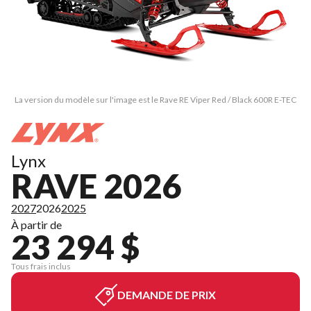
La version du modèle sur l'image est le Rave RE Viper Red / Black 600R E-TEC
Lynx
RAVE 2026
2027
2026
2025
À partir de
23 294 $
Tous frais inclus
DEMANDE DE PRIX